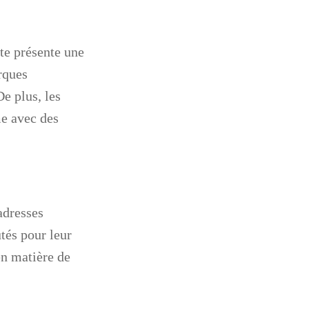
te présente une
arques
De plus, les
me avec des
adresses
tés pour leur
en matière de