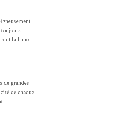
 soigneusement
 toujours
x et la haute
es de grandes
cité de chaque
t.