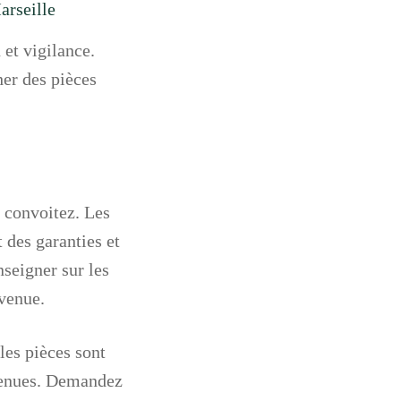
arseille
 et vigilance.
her des pièces
s convoitez. Les
des garanties et
nseigner sur les
nvenue.
les pièces sont
etenues. Demandez