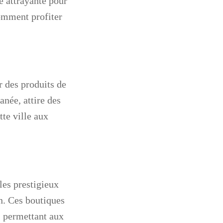
e attrayante pour
comment profiter
 des produits de
anée, attire des
te ville aux
les prestigieux
n. Ces boutiques
r, permettant aux