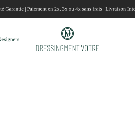
té Garantie | Paiement en 2x, 3x ou 4x sans frais | Livraison Int
esigners