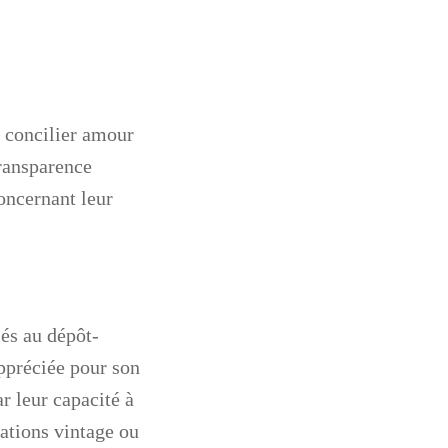
e concilier amour
transparence
concernant leur
iés au dépôt-
ppréciée pour son
r leur capacité à
éations vintage ou