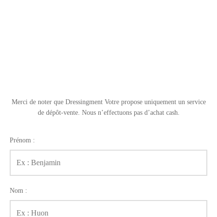
t
-porter
-porter
yle
ès
tiques
 Vuitton
Saint Laurent
Merci de noter que Dressingment Votre propose uniquement un service
de dépôt-vente.
Nous n’effectuons pas d’achat cash.
Prénom :
Nom :