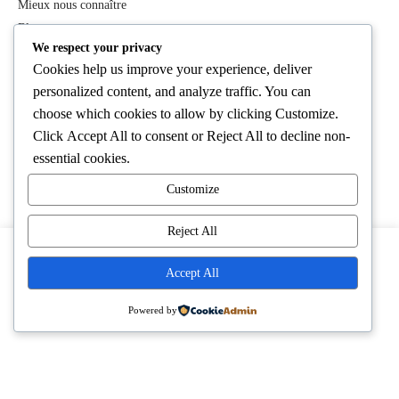
Mieux nous connaître
Blog
We respect your privacy
Dépôts-ventes de luxe
Cookies help us improve your experience, deliver
personalized content, and analyze traffic. You can
choose which cookies to allow by clicking
Customize
.
AIDE
Click
Accept All
to consent or
Reject All
to decline non-
Suivre ma commande
essential cookies.
Page de politique de confidentialité
Customize
Mentions légales et CGU
Conditions générales de dépôt
Reject All
Conditions générales de vente
En cliquant sur « Accepter », vous consentez à l’utilisation de
F.A.Q
Accept All
cookies sur notre site.
Contactez-nous
Paramètres des cookies
Tout accepter
Powered by
PRODUITS
Tous les produits