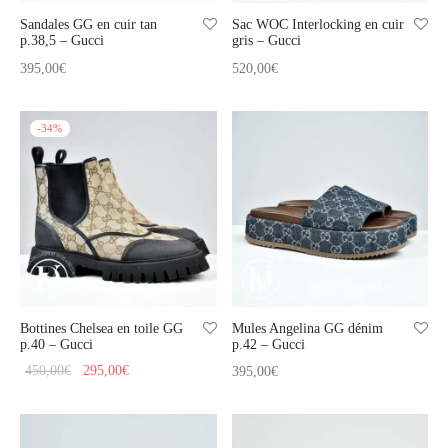
Sandales GG en cuir tan
Sac WOC Interlocking en cuir
p.38,5 – Gucci
gris – Gucci
395,00
€
520,00
€
-
34
%
Bottines Chelsea en toile GG
Mules Angelina GG dénim
p.40 – Gucci
p.42 – Gucci
Le prix
Le prix
450,00
€
295,00
€
395,00
€
initial
actuel
était :
est :
450,00€.
295,00€.