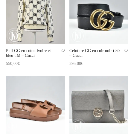
t
-porter
-porter
yle
ès
tiques
 Vuitton
Saint Laurent
Pull GG en coton ivoire et
Ceinture GG en cuir noir t.80
bleu t.M – Gucci
– Gucci
550,00
€
295,00
€