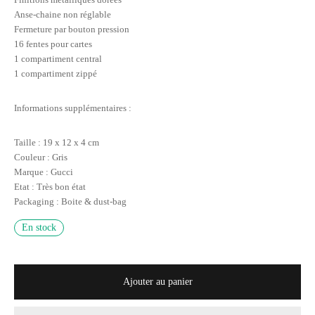
Anse-chaine non réglable
Fermeture par bouton pression
16 fentes pour cartes
1 compartiment central
1 compartiment zippé
Informations supplémentaires :
Taille : 19 x 12 x 4 cm
Couleur : Gris
Marque : Gucci
Etat : Très bon état
Packaging : Boite & dust-bag
En stock
Ajouter au panier