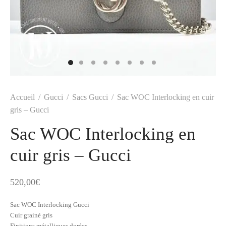
t
-porter
-porter
yle
ès
tiques
 Vuitton
Saint Laurent
Accueil
/
Gucci
/
Sacs Gucci
/
Sac WOC Interlocking en cuir
gris – Gucci
Sac WOC Interlocking en
cuir gris – Gucci
520,00
€
Sac WOC Interlocking Gucci
Cuir grainé gris
Finitions métalliques dorées