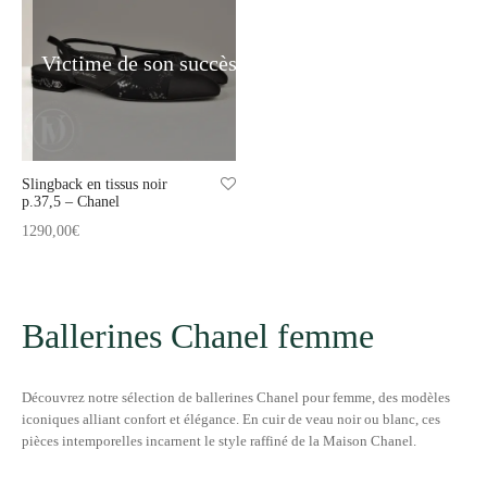
t
-porter
-porter
Victime de son succès
yle
ès
tiques
 Vuitton
Saint Laurent
Slingback en tissus noir
p.37,5 – Chanel
1290,00
€
Ballerines Chanel femme
Découvrez notre sélection de ballerines Chanel pour femme, des modèles
iconiques alliant confort et élégance. En cuir de veau noir ou blanc, ces
pièces intemporelles incarnent le style raffiné de la Maison Chanel.