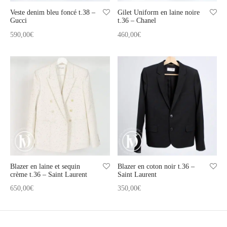
Veste denim bleu foncé t.38 –
Gilet Uniform en laine noire
Gucci
t.36 – Chanel
590,00
€
460,00
€
Blazer en laine et sequin
Blazer en coton noir t.36 –
crème t.36 – Saint Laurent
Saint Laurent
650,00
€
350,00
€