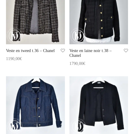
t
-porter
-porter
yle
ès
tiques
 Vuitton
Saint Laurent
Veste en tweed t.36 – Chanel
Veste en laine noir t.38 –
Chanel
1190,00
€
1790,00
€