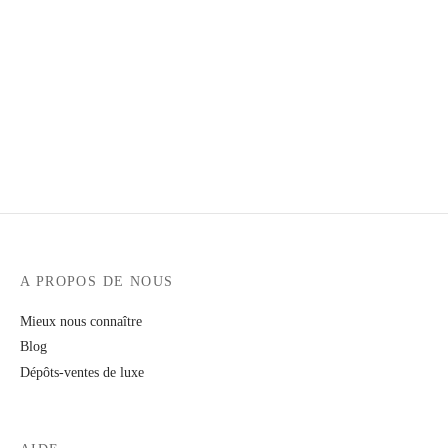
t
-porter
-porter
yle
ès
tiques
 Vuitton
Saint Laurent
A PROPOS DE NOUS
Mieux nous connaître
Blog
Dépôts-ventes de luxe