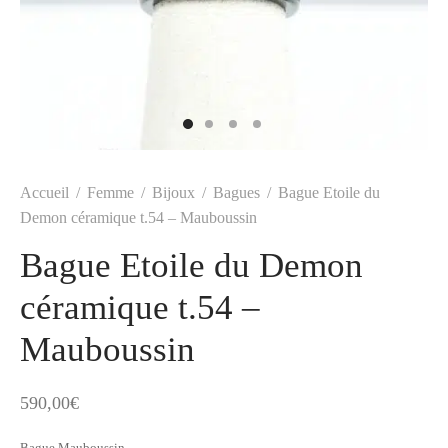
t
-porter
-porter
yle
ès
tiques
 Vuitton
Saint Laurent
Accueil
/
Femme
/
Bijoux
/
Bagues
/
Bague Etoile du
Demon céramique t.54 – Mauboussin
Bague Etoile du Demon
céramique t.54 –
Mauboussin
590,00
€
Bague Mauboussin