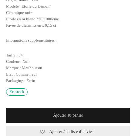
Modèle “Etoile du Démon”
Céramique noire
Etoile en or blanc 750/1000ème
Pavée de diamants env. 0,15 ct
Informations supplémentaires :
Taille : 54
Couleur : Noir
Marque : Mauboussin
Etat : Comme neuf
Packaging : Écrin
En stock
Ajouter au panier
Ajouter à la liste d’envies