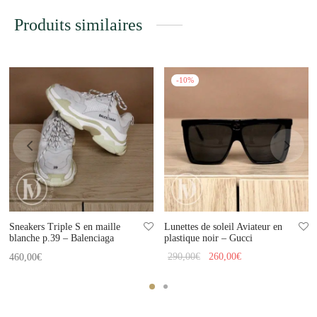
Produits similaires
-
10
%
Sneakers Triple S en maille
Lunettes de soleil Aviateur en
blanche p.39 – Balenciaga
plastique noir – Gucci
Le prix
Le prix
290,00
€
260,00
€
460,00
€
initial
actuel
était :
est :
290,00€.
260,00€.