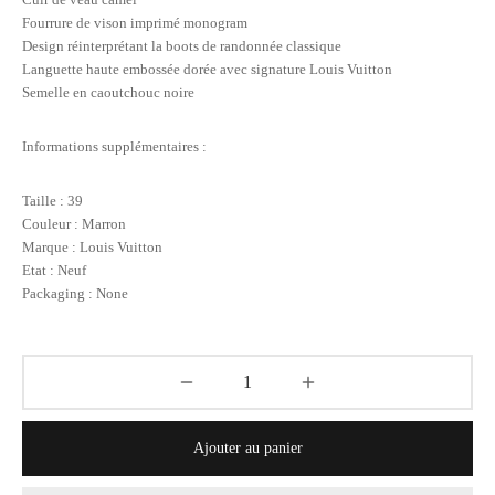
Fourrure de vison imprimé monogram
Design réinterprétant la boots de randonnée classique
Languette haute embossée dorée avec signature Louis Vuitton
Semelle en caoutchouc noire
Informations supplémentaires :
Taille : 39
Couleur : Marron
Marque : Louis Vuitton
Etat : Neuf
Packaging : None
Ajouter au panier