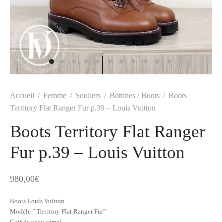
t
-porter
-porter
yle
ès
tiques
 Vuitton
Saint Laurent
Accueil
/
Femme
/
Souliers
/
Bottines / Boots
/
Boots
Territory Flat Ranger Fur p.39 – Louis Vuitton
Boots Territory Flat Ranger
Fur p.39 – Louis Vuitton
980,00
€
Boots Louis Vuitton
Modèle ” Territory Flat Ranger Fur”
Cuir de veau camel