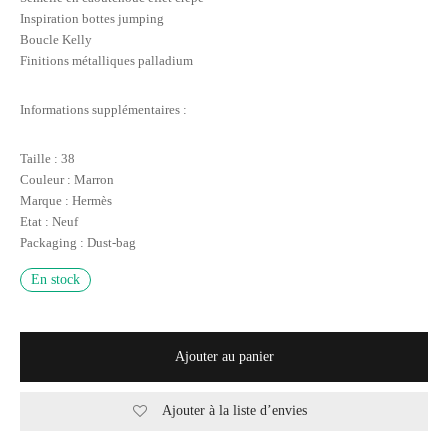
Inspiration bottes jumping
Boucle Kelly
Finitions métalliques palladium
Informations supplémentaires :
Taille : 38
Couleur : Marron
Marque : Hermès
Etat : Neuf
Packaging : Dust-bag
En stock
Ajouter au panier
Ajouter à la liste d’envies