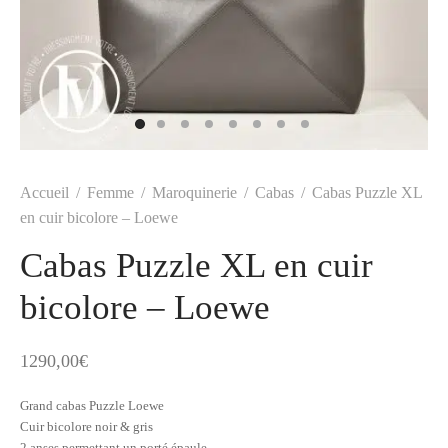
t
-porter
-porter
yle
ès
tiques
 Vuitton
Saint Laurent
Accueil
/
Femme
/
Maroquinerie
/
Cabas
/
Cabas Puzzle XL
en cuir bicolore – Loewe
Cabas Puzzle XL en cuir
bicolore – Loewe
1290,00
€
Grand cabas Puzzle Loewe
Cuir bicolore noir & gris
2 anses permettant un porté épaule