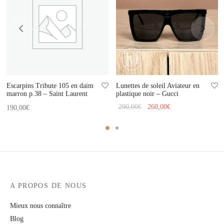
Escarpins Tribute 105 en daim
Lunettes de soleil Aviateur en
marron p.38 – Saint Laurent
plastique noir – Gucci
Le prix
Le prix
290,00
€
260,00
€
190,00
€
initial
actuel
était :
est :
290,00€.
260,00€.
A PROPOS DE NOUS
Mieux nous connaître
Blog