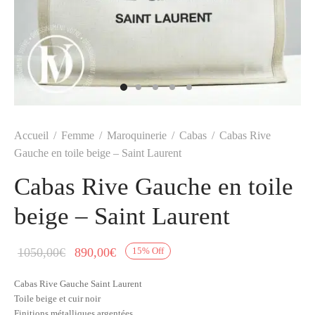
t
-porter
-porter
yle
ès
tiques
 Vuitton
Saint Laurent
Accueil
/
Femme
/
Maroquinerie
/
Cabas
/
Cabas Rive
Gauche en toile beige – Saint Laurent
Cabas Rive Gauche en toile
beige – Saint Laurent
Le prix
Le prix
1050,00
€
890,00
€
15
%
Off
initial
actuel
Cabas Rive Gauche Saint Laurent
était :
est :
Toile beige et cuir noir
1050,00€.
890,00€.
Finitions métalliques argentées