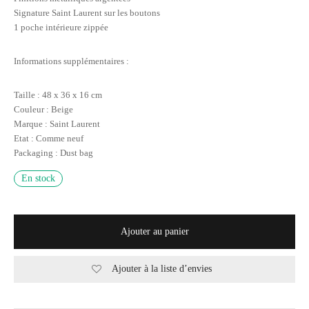
Signature Saint Laurent sur les boutons
1 poche intérieure zippée
Informations supplémentaires :
Taille : 48 x 36 x 16 cm
Couleur : Beige
Marque : Saint Laurent
Etat : Comme neuf
Packaging : Dust bag
En stock
Ajouter au panier
Ajouter à la liste d’envies