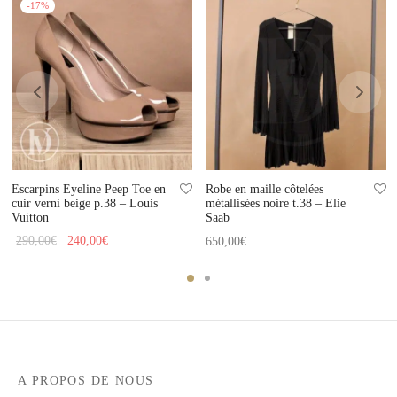
-
17
%
Escarpins Eyeline Peep Toe en
Robe en maille côtelées
cuir verni beige p.38 – Louis
métallisées noire t.38 – Elie
Vuitton
Saab
Le prix
Le prix
290,00
€
240,00
€
650,00
€
initial
actuel
était :
est :
290,00€.
240,00€.
A PROPOS DE NOUS