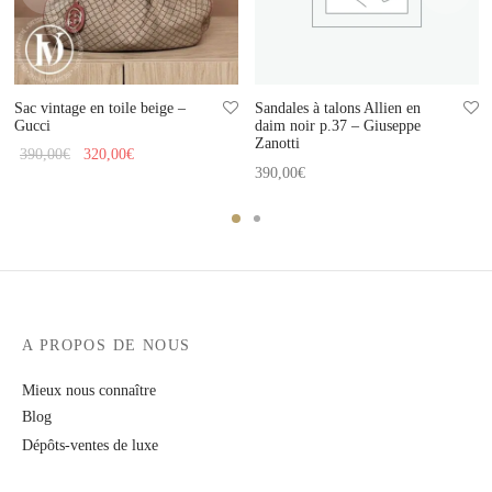
Sac vintage en toile beige –
Sandales à talons Allien en
Gucci
daim noir p.37 – Giuseppe
Zanotti
Le prix
Le prix
390,00
€
320,00
€
390,00
€
initial
actuel
était :
est :
390,00€.
320,00€.
A PROPOS DE NOUS
Mieux nous connaître
Blog
Dépôts-ventes de luxe