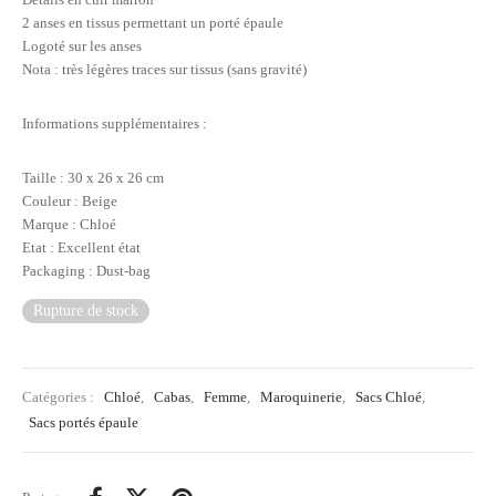
2 anses en tissus permettant un porté épaule
Logoté sur les anses
Nota : très légères traces sur tissus (sans gravité)
Informations supplémentaires :
Taille : 30 x 26 x 26 cm
Couleur : Beige
Marque : Chloé
Etat : Excellent état
Packaging : Dust-bag
Rupture de stock
Catégories :
Chloé
,
Cabas
,
Femme
,
Maroquinerie
,
Sacs Chloé
,
Sacs portés épaule