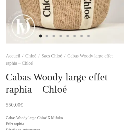
t
-porter
-porter
yle
ès
tiques
 Vuitton
Saint Laurent
Accueil
/
Chloé
/
Sacs Chloé
/
Cabas Woody large effet
raphia – Chloé
Cabas Woody large effet
raphia – Chloé
550,00
€
Cabas Woody large Chloé X Mifuko
Effet raphia
Détails en cuir marron