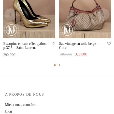
Escarpins en cuir effet python
Sac vintage en toile beige –
p.37,5 – Saint Laurent
Gucci
Le prix
Le prix
390,00
€
320,00
€
290,00
€
initial
actuel
était :
est :
390,00€.
320,00€.
A PROPOS DE NOUS
Mieux nous connaître
Blog