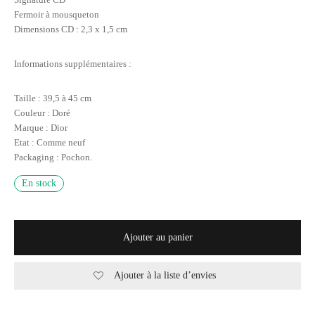
Fermoir à mousqueton
Dimensions CD : 2,3 x 1,5 cm
Informations supplémentaires :
Taille : 39,5 à 45 cm
Couleur : Doré
Marque : Dior
Etat : Comme neuf
Packaging : Pochon.
En stock
Ajouter au panier
Ajouter à la liste d’envies