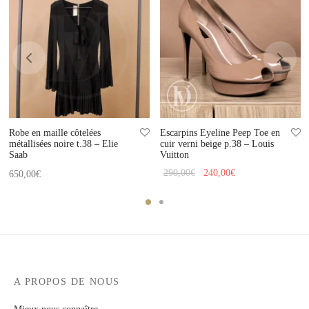
Robe en maille côtelées
Escarpins Eyeline Peep Toe en
métallisées noire t.38 – Elie
cuir verni beige p.38 – Louis
Saab
Vuitton
Le prix
Le prix
290,00
€
240,00
€
650,00
€
initial
actuel
était :
est :
290,00€.
240,00€.
A PROPOS DE NOUS