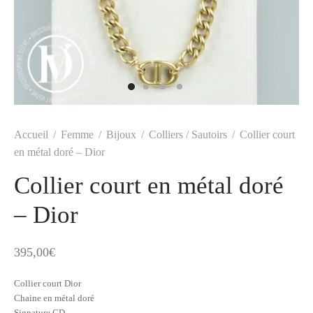
t
-porter
-porter
yle
ès
tiques
 Vuitton
Saint Laurent
Accueil
/
Femme
/
Bijoux
/
Colliers / Sautoirs
/
Collier court
en métal doré – Dior
Collier court en métal doré
– Dior
395,00
€
Collier court Dior
Chaine en métal doré
Signature CD