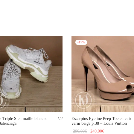
-
17
%
s Triple S en maille blanche
Escarpins Eyeline Peep Toe en cuir
Balenciaga
verni beige p.38 – Louis Vuitton
Le prix
Le prix
290,00
€
240,00
€