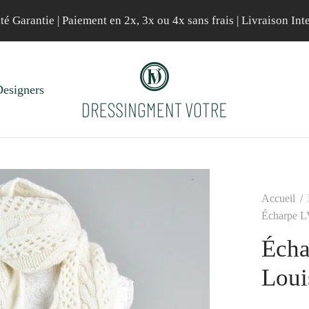
té Garantie | Paiement en 2x, 3x ou 4x sans frais | Livraison Int
esigners
Accueil
/
Écharpe L
Écha
Loui