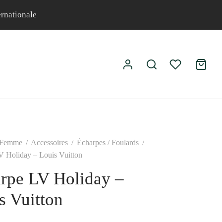
ernationale
Femme
/
Accessoires
/
Écharpes / Foulards
/
V Holiday – Louis Vuitton
rpe LV Holiday –
s Vuitton