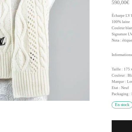
590,00
€
Écharpe LV 
100% laine
Couleur bla
Signature LV
Nota : étiqu
Informations
Taille : 175
Couleur : B
Marque : Lo
Etat : Neuf
Packaging : 
En stock