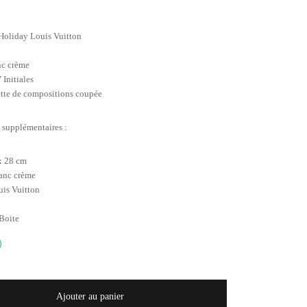
Holiday Louis Vuitton
nc crème
 Initiales
ette de compositions coupée
 supplémentaires :
 x 28 cm
lanc crème
uis Vuitton
Boite
Ajouter au panier