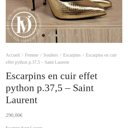
t
-porter
-porter
yle
ès
tiques
 Vuitton
Saint Laurent
Accueil
/
Femme
/
Souliers
/
Escarpins
/
Escarpins en cuir
effet python p.37,5 – Saint Laurent
Escarpins en cuir effet
python p.37,5 – Saint
Laurent
290,00
€
Escarpins Saint Laurent