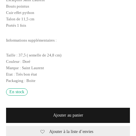
Bouts pointus
Cuir effet python
Talon de 11,5 cm
Portés 1 fois
Informations supplémentaires :
Taille : 37,5 ( semelle de 24,8 cm)
Couleur : Doré
Marque : Saint Laurent
Etat : Très bon état
Packaging : Boite
En stock
Ajouter au panier
Ajouter à la liste d’envies