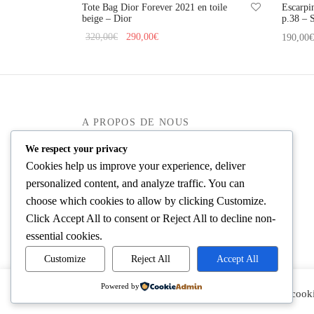
Tote Bag Dior Forever 2021 en toile
Escarpi
beige – Dior
p.38 – 
Le prix
Le prix
320,00
€
290,00
€
190,00
€
initial
actuel
Ajouter au panier
Ajouter
était :
est :
320,00€.
290,00€.
A PROPOS DE NOUS
We respect your privacy
Mieux nous connaître
Cookies help us improve your experience, deliver
Blog
personalized content, and analyze traffic. You can
Dépôts-ventes de luxe
choose which cookies to allow by clicking
Customize
.
Click
Accept All
to consent or
Reject All
to decline non-
essential cookies.
Customize
Reject All
Accept All
Powered by
En cliquant sur « Accepter », vous consentez à l’utilisation de cooki