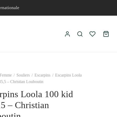
ernationale
Femme
/
Souliers
/
Escarpins
/
Escarpins Loola
35,5 – Christian Louboutin
rpins Loola 100 kid
,5 – Christian
outin