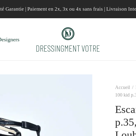
té Garantie | Paiement en 2x, 3x ou 4x sans frais | Livraison Int
esigners
Accueil
/
100 kid p.
Esca
p.35
Loub