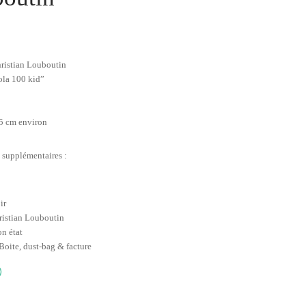
ristian Louboutin
la 100 kid”
5 cm environ
 supplémentaires :
ir
ristian Louboutin
on état
Boite, dust-bag & facture