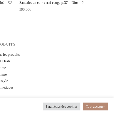
hloé
Sandales en cuir verni rouge p.37 – Dior
390,00
€
Ajouter au panier
RODUITS
s les produits
t Deals
mme
mme
estyle
smétiques
Paramètres des cookies
Tout accepter