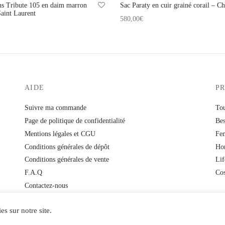
ns Tribute 105 en daim marron
Sac Paraty en cuir grainé corail – C
Saint Laurent
580,00
€
Ajouter au panier
 au panier
AIDE
P
Suivre ma commande
Tou
Page de politique de confidentialité
Bes
Mentions légales et CGU
Fe
Conditions générales de dépôt
Ho
Conditions générales de vente
Lif
F.A.Q
Co
Contactez-nous
es sur notre site.