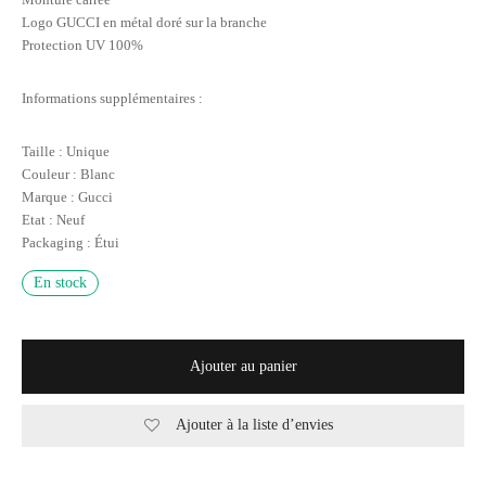
Logo GUCCI en métal doré sur la branche
Protection UV 100%
Informations supplémentaires :
Taille : Unique
Couleur : Blanc
Marque : Gucci
Etat : Neuf
Packaging : Étui
En stock
Ajouter au panier
Ajouter à la liste d’envies