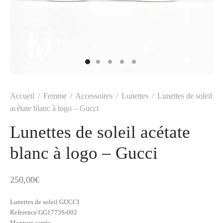
t
-porter
-porter
yle
ès
tiques
 Vuitton
Saint Laurent
Accueil
/
Femme
/
Accessoires
/
Lunettes
/
Lunettes de soleil
acétate blanc à logo – Gucci
Lunettes de soleil acétate
blanc à logo – Gucci
250,00
€
Lunettes de soleil GUCCI
Reference GG1773S-002
Monture carrée