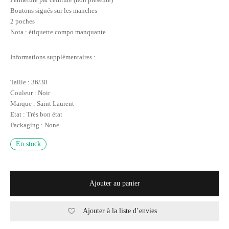
Boutons signés sur les manches
2 poches
Nota : étiquette compo manquante
Informations supplémentaires :
Taille : 36/38
Couleur : Noir
Marque : Saint Laurent
Etat : Très bon état
Packaging : None
En stock
Ajouter au panier
Ajouter à la liste d’envies