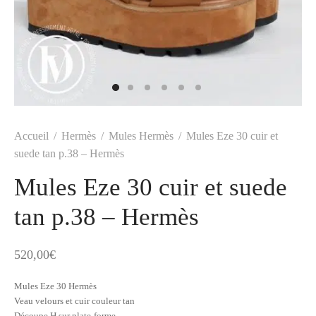
t
-porter
-porter
yle
ès
tiques
 Vuitton
Saint Laurent
Accueil
/
Hermès
/
Mules Hermès
/
Mules Eze 30 cuir et
suede tan p.38 – Hermès
Mules Eze 30 cuir et suede
tan p.38 – Hermès
520,00
€
Mules Eze 30 Hermès
Veau velours et cuir couleur tan
Découpe H sur plate-forme