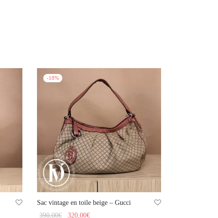
-
18
%
Sac vintage en toile beige – Gucci
Le prix
Le prix
390,00
€
320,00
€