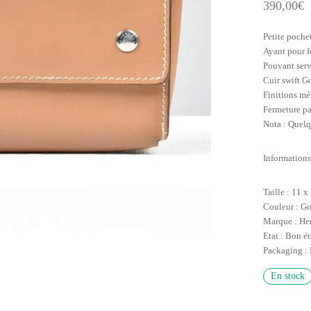
390,00
€
Petite poche
Ayant pour f
Pouvant serv
Cuir swift G
Finitions mé
Fermeture pa
Nota : Quelqu
Informations
Taille : 11 x
Couleur : G
Marque : He
Etat : Bon ét
Packaging :
En stock