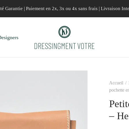
té Garantie | Paiement en 2x, 3x ou 4x sans frais | Livraison Int
esigners
Accueil
/
pochette e
Peti
– He