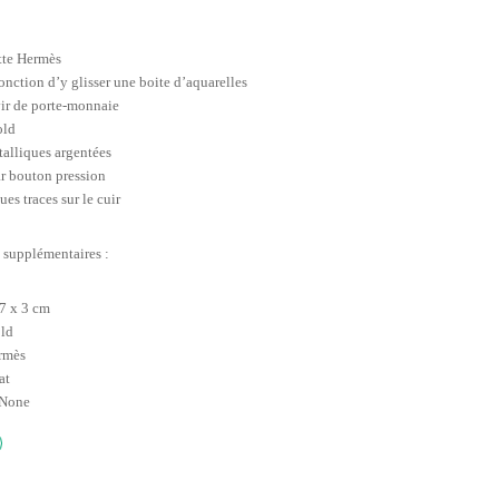
tte Hermès
onction d’y glisser une boite d’aquarelles
ir de porte-monnaie
old
talliques argentées
r bouton pression
es traces sur le cuir
 supplémentaires :
 7 x 3 cm
old
rmès
at
 None