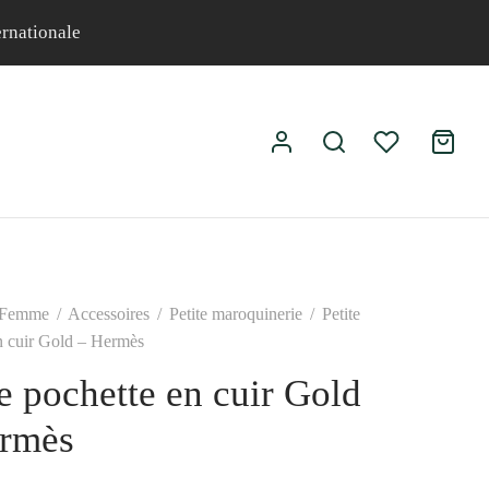
ernationale
Femme
/
Accessoires
/
Petite maroquinerie
/
Petite
n cuir Gold – Hermès
te pochette en cuir Gold
rmès