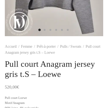
t
-porter
-porter
yle
ès
tiques
 Vuitton
Saint Laurent
Accueil
/
Femme
/
Prêt-à-porter
/
Pulls / Sweats
/
Pull court
Anagram jersey gris t.S – Loewe
Pull court Anagram jersey
gris t.S – Loewe
520,00
€
Pull court Loewe
Motif Anagram
96% laine, 4% polyamide