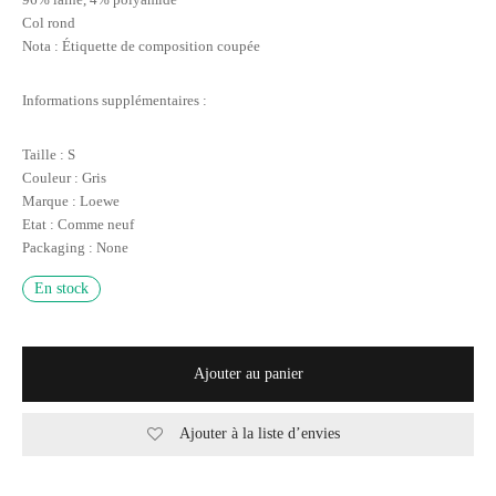
Col rond
Nota : Étiquette de composition coupée
Informations supplémentaires :
Taille : S
Couleur : Gris
Marque : Loewe
Etat : Comme neuf
Packaging : None
En stock
Ajouter au panier
Ajouter à la liste d’envies