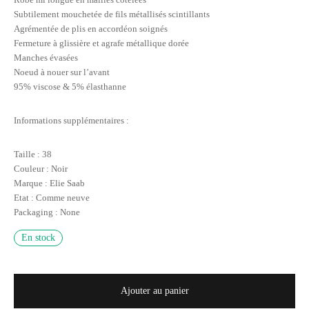
Subtilement mouchetée de fils métallisés scintillants
Agrémentée de plis en accordéon soignés
Fermeture à glissière et agrafe métallique dorée
Manches évasées
Noeud à nouer sur l’avant
95% viscose & 5% élasthanne
Informations supplémentaires :
Taille : 38
Couleur : Noir
Marque : Elie Saab
Etat : Comme neuve
Packaging : None
En stock
Ajouter au panier