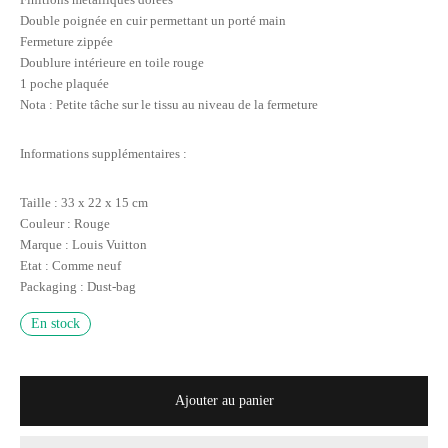
Double poignée en cuir permettant un porté main
Fermeture zippée
Doublure intérieure en toile rouge
1 poche plaquée
Nota : Petite tâche sur le tissu au niveau de la fermeture
Informations supplémentaires :
Taille : 33 x 22 x 15 cm
Couleur : Rouge
Marque : Louis Vuitton
Etat : Comme neuf
Packaging : Dust-bag
En stock
Ajouter au panier