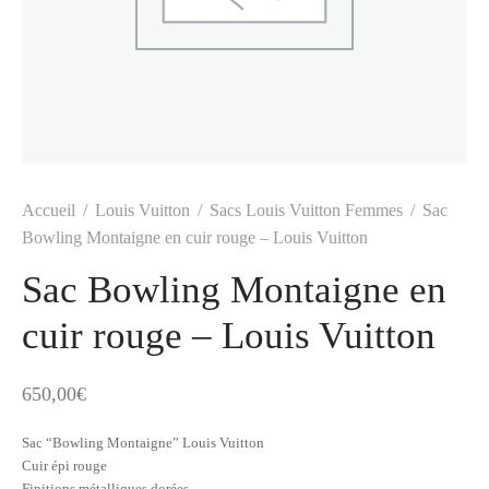
t
-porter
-porter
yle
ès
tiques
 Vuitton
Saint Laurent
Accueil
/
Louis Vuitton
/
Sacs Louis Vuitton Femmes
/
Sac
Bowling Montaigne en cuir rouge – Louis Vuitton
Sac Bowling Montaigne en
cuir rouge – Louis Vuitton
650,00
€
Sac “Bowling Montaigne” Louis Vuitton
Cuir épi rouge
Finitions métalliques dorées