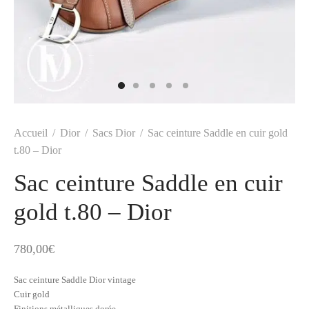
t
-porter
-porter
yle
ès
tiques
 Vuitton
Saint Laurent
Accueil
/
Dior
/
Sacs Dior
/
Sac ceinture Saddle en cuir gold
t.80 – Dior
Sac ceinture Saddle en cuir
gold t.80 – Dior
780,00
€
Sac ceinture Saddle Dior vintage
Cuir gold
Finitions métalliques dorée