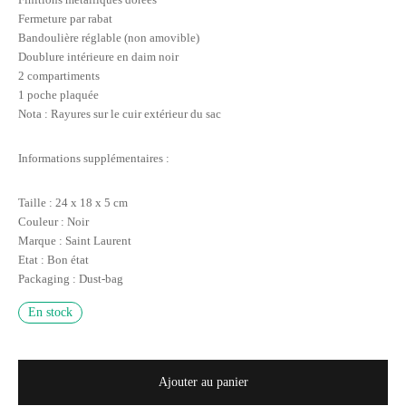
Fermeture par rabat
Bandoulière réglable (non amovible)
Doublure intérieure en daim noir
2 compartiments
1 poche plaquée
Nota : Rayures sur le cuir extérieur du sac
Informations supplémentaires :
Taille : 24 x 18 x 5 cm
Couleur : Noir
Marque : Saint Laurent
Etat : Bon état
Packaging : Dust-bag
En stock
Ajouter au panier