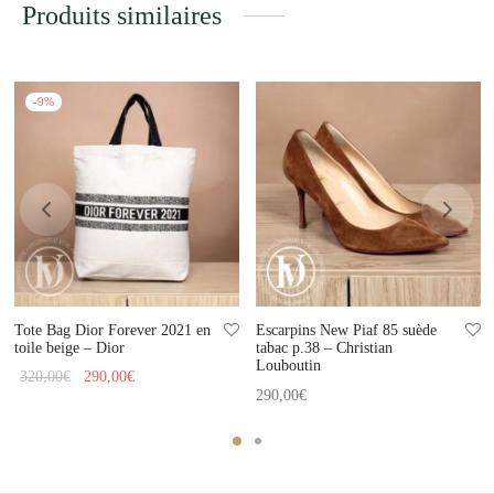
Produits similaires
-
9
%
Tote Bag Dior Forever 2021 en
Escarpins New Piaf 85 suède
toile beige – Dior
tabac p.38 – Christian
Louboutin
Le prix
Le prix
320,00
€
290,00
€
290,00
€
initial
actuel
était :
est :
320,00€.
290,00€.