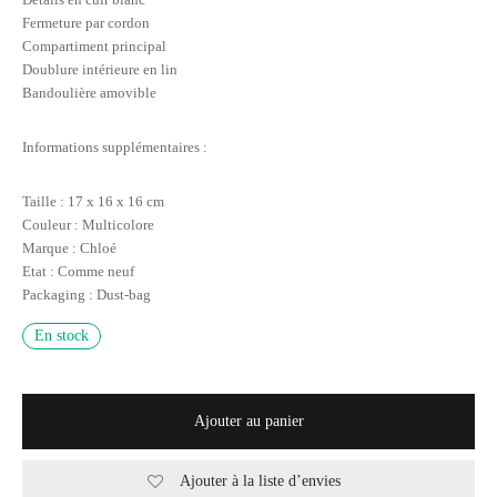
Fermeture par cordon
Compartiment principal
Doublure intérieure en lin
Bandoulière amovible
Informations supplémentaires :
Taille : 17 x 16 x 16 cm
Couleur : Multicolore
Marque : Chloé
Etat : Comme neuf
Packaging : Dust-bag
En stock
Ajouter au panier
Ajouter à la liste d’envies