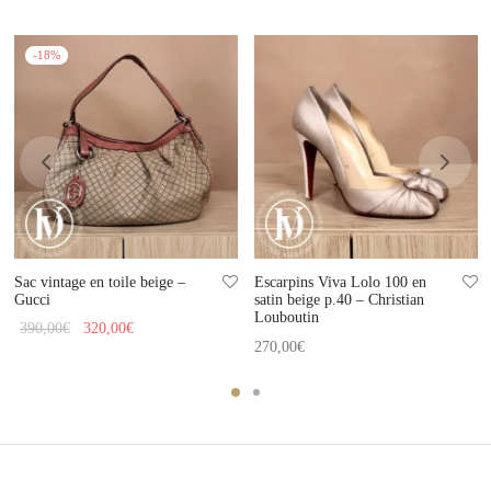
-
18
%
Sac vintage en toile beige –
Escarpins Viva Lolo 100 en
Gucci
satin beige p.40 – Christian
Louboutin
Le prix
Le prix
390,00
€
320,00
€
270,00
€
initial
actuel
était :
est :
390,00€.
320,00€.