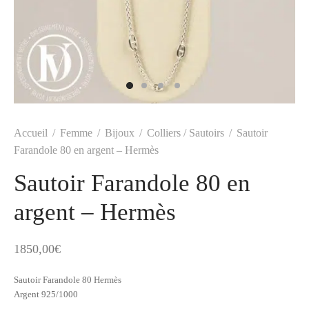
t
-porter
-porter
yle
ès
tiques
 Vuitton
Saint Laurent
Accueil
/
Femme
/
Bijoux
/
Colliers / Sautoirs
/
Sautoir
Farandole 80 en argent – Hermès
Sautoir Farandole 80 en
argent – Hermès
1850,00
€
Sautoir Farandole 80 Hermès
Argent 925/1000