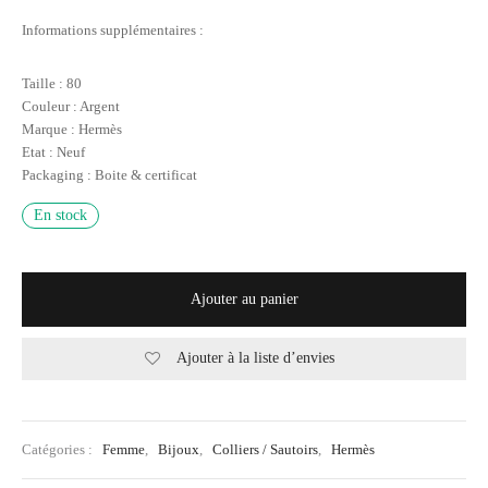
Informations supplémentaires :
Taille : 80
Couleur : Argent
Marque : Hermès
Etat : Neuf
Packaging : Boite & certificat
En stock
Ajouter au panier
Ajouter à la liste d’envies
Catégories :
Femme
,
Bijoux
,
Colliers / Sautoirs
,
Hermès