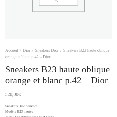
t
-porter
-porter
yle
ès
tiques
 Vuitton
Saint Laurent
Accueil
/
Dior
/
Sneakers Dior
/
Sneakers B23 haute oblique
orange et blanc p.42 – Dior
Sneakers B23 haute oblique
orange et blanc p.42 – Dior
520,00
€
Sneakers Dior hommes
Modèle B23 hautes
Toile Dior oblique orange et blanc