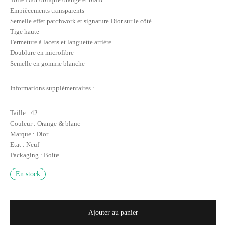
Empiècements transparents
Semelle effet patchwork et signature Dior sur le côté
Tige haute
Fermeture à lacets et languette arrière
Doublure en microfibre
Semelle en gomme blanche
Informations supplémentaires :
Taille : 42
Couleur : Orange & blanc
Marque : Dior
Etat : Neuf
Packaging : Boite
En stock
Ajouter au panier