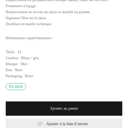
Fermetures à laçage
Renforcement au niveau du talon et semelle en gomme
Signature Dior sur le talon
Doublure en maille technique
Informations supplémentaires :
Taille : 31
Couleur : Blanc / gris
Marque : Dior
Etat : Neuf
Packaging : Boite
En stock
Ajouter au panier
Ajouter à la liste d’envies