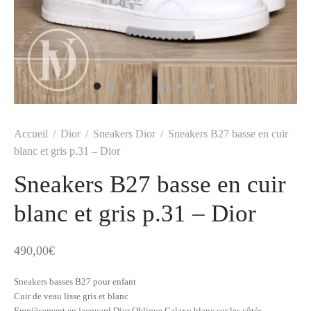
t
-porter
-porter
yle
ès
tiques
 Vuitton
Saint Laurent
Accueil
/
Dior
/
Sneakers Dior
/
Sneakers B27 basse en cuir
blanc et gris p.31 – Dior
Sneakers B27 basse en cuir
blanc et gris p.31 – Dior
490,00
€
Sneakers basses B27 pour enfant
Cuir de veau lisse gris et blanc
Empiècement en jacquard Dior Oblique Galaxy blanc sur les côtés