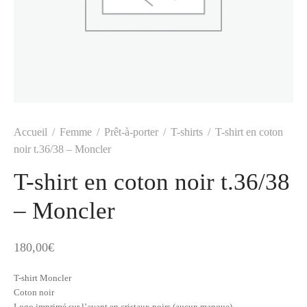
t
-porter
-porter
yle
ès
tiques
 Vuitton
Saint Laurent
Accueil
/
Femme
/
Prêt-à-porter
/
T-shirts
/
T-shirt en coton
noir t.36/38 – Moncler
T-shirt en coton noir t.36/38
– Moncler
180,00
€
T-shirt Moncler
Coton noir
Logo imprimé sur l’avant en cristaux noirs (aucun manque)