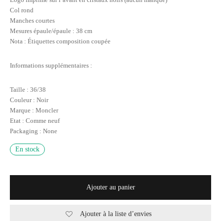
Col rond
Manches courtes
Mesures épaule/épaule : 38 cm
Nota : Étiquettes composition coupée
Informations supplémentaires :
Taille : 36/38
Couleur : Noir
Marque : Moncler
Etat : Comme neuf
Packaging : None
En stock
Ajouter au panier
Ajouter à la liste d’envies