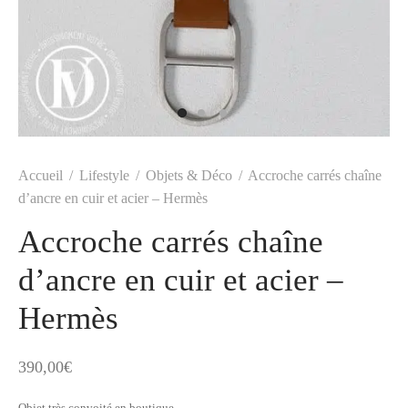
t
-porter
-porter
yle
ès
tiques
 Vuitton
Saint Laurent
Accueil
/
Lifestyle
/
Objets & Déco
/
Accroche carrés chaîne
d’ancre en cuir et acier – Hermès
Accroche carrés chaîne
d’ancre en cuir et acier –
Hermès
390,00
€
Objet très convoité en boutique