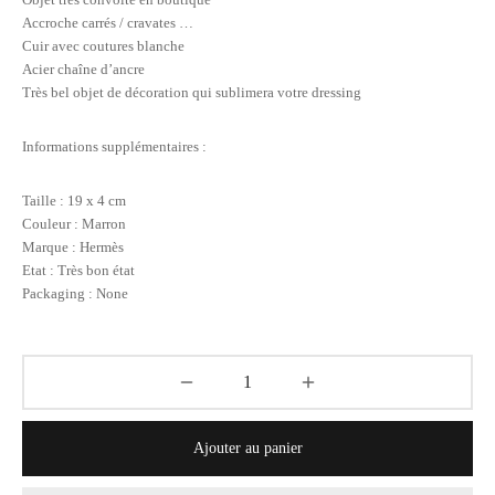
Accroche carrés / cravates …
Cuir avec coutures blanche
Acier chaîne d’ancre
Très bel objet de décoration qui sublimera votre dressing
Informations supplémentaires :
Taille : 19 x 4 cm
Couleur : Marron
Marque : Hermès
Etat : Très bon état
Packaging : None
Ajouter au panier