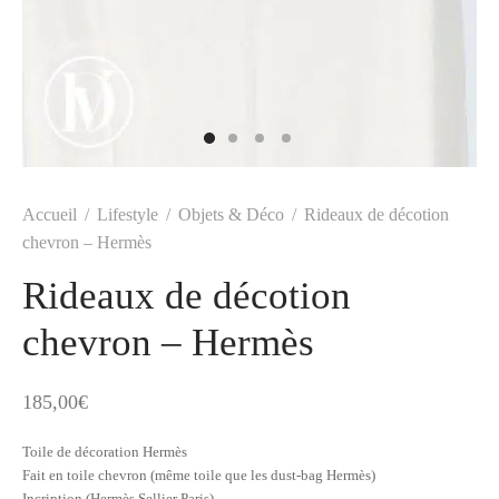
t
-porter
-porter
yle
ès
tiques
 Vuitton
Saint Laurent
Accueil
/
Lifestyle
/
Objets & Déco
/
Rideaux de décotion
chevron – Hermès
Rideaux de décotion
chevron – Hermès
185,00
€
Toile de décoration Hermès
Fait en toile chevron (même toile que les dust-bag Hermès)
Incription (Hermès Sellier Paris)