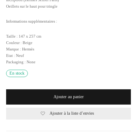
Oeillets sur le haut pour tringle
Informations supplémentaires :
Taille : 147 x 257 cm
Couleur : Beige
Marque : Hermès
Etat : Neuf
Packaging : None
En stock
Ajouter au panier
Ajouter à la liste d’envies