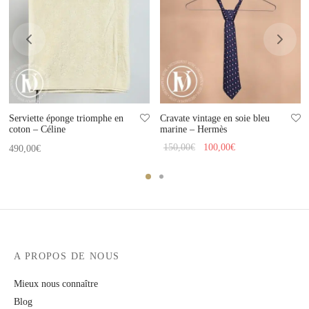
Serviette éponge triomphe en
Cravate vintage en soie bleu
coton – Céline
marine – Hermès
Le prix
Le prix
150,00
€
100,00
€
490,00
€
initial
actuel
était :
est :
150,00€.
100,00€.
A PROPOS DE NOUS
Mieux nous connaître
Blog