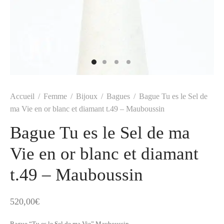
t
-porter
-porter
yle
ès
tiques
 Vuitton
Saint Laurent
Accueil
/
Femme
/
Bijoux
/
Bagues
/
Bague Tu es le Sel de
ma Vie en or blanc et diamant t.49 – Mauboussin
Bague Tu es le Sel de ma
Vie en or blanc et diamant
t.49 – Mauboussin
520,00
€
Bague “Tu es le Sel de ma Vie” Mauboussin