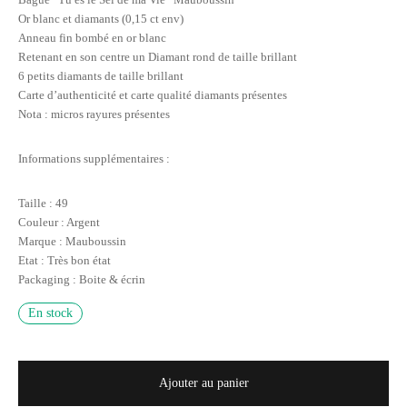
Or blanc et diamants (0,15 ct env)
Anneau fin bombé en or blanc
Retenant en son centre un Diamant rond de taille brillant
6 petits diamants de taille brillant
Carte d’authenticité et carte qualité diamants présentes
Nota : micros rayures présentes
Informations supplémentaires :
Taille : 49
Couleur : Argent
Marque : Mauboussin
Etat : Très bon état
Packaging : Boite & écrin
En stock
Ajouter au panier