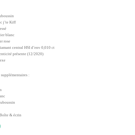
uboussin
 j’te Kiff
essé
cier blanc
er rose
diamant central HSI d’env 0,010 ct
enticité présente (12/2020)
exe
 supplémentaires :
m
anc
uboussin
Boîte & écrin