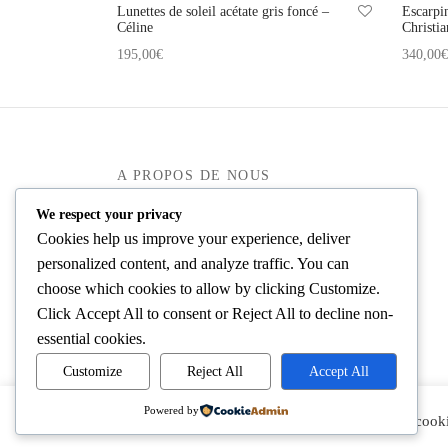
Lunettes de soleil acétate gris foncé –
Escarpi
Céline
Christi
195,00
€
340,00
€
Ajouter au panier
Ajouter
A PROPOS DE NOUS
We respect your privacy
Mieux nous connaître
Cookies help us improve your experience, deliver
Blog
personalized content, and analyze traffic. You can
Dépôts-ventes de luxe
choose which cookies to allow by clicking
Customize
.
Click
Accept All
to consent or
Reject All
to decline non-
essential cookies.
Customize
Reject All
Accept All
Powered by
En cliquant sur « Accepter », vous consentez à l’utilisation de cooki