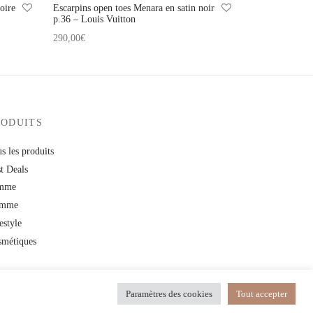
oire
Escarpins open toes Menara en satin noir
p.36 – Louis Vuitton
290,00
€
Ajouter au panier
RODUITS
s les produits
t Deals
mme
mme
estyle
smétiques
Paramètres des cookies
Tout accepter