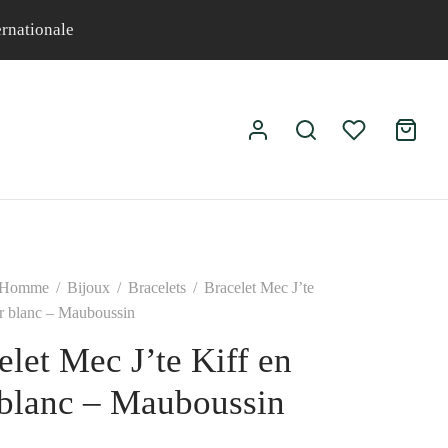
ernationale
Homme
/
Bijoux
/
Bracelets
/
Bracelet Mec J’te
ir blanc – Mauboussin
elet Mec J’te Kiff en
 blanc – Mauboussin