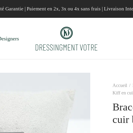
té Garantie | Paiement en 2x, 3x ou 4x sans frais | Livraison Int
esigners
Accueil
/
Kiff en cu
Brac
cuir