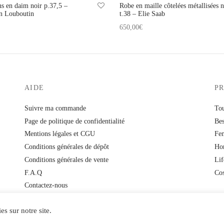
ns en daim noir p.37,5 –
Robe en maille côtelées métallisées n
an Louboutin
t.38 – Elie Saab
650,00
€
 au panier
Ajouter au panier
AIDE
P
Suivre ma commande
Tou
Page de politique de confidentialité
Bes
Mentions légales et CGU
Fe
Conditions générales de dépôt
Ho
Conditions générales de vente
Lif
F.A.Q
Co
Contactez-nous
es sur notre site.