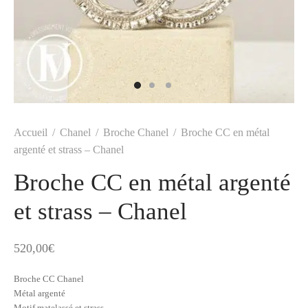
t
-porter
-porter
yle
ès
tiques
 Vuitton
Saint Laurent
Accueil
/
Chanel
/
Broche Chanel
/
Broche CC en métal
argenté et strass – Chanel
Broche CC en métal argenté
et strass – Chanel
520,00
€
Broche CC Chanel
Métal argenté
Motif matelassé et strass