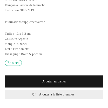
Poinçon à l’arrière de la broche
Collection 2018/2019
Informations supplémentaires :
Taille : 4,3 x 3,2 cm
Couleur : Argenté
Marque : Chanel
Etat : Très bon état
Packaging : Boite & pochon
En stock
Ajouter au panier
Ajouter à la liste d’envies