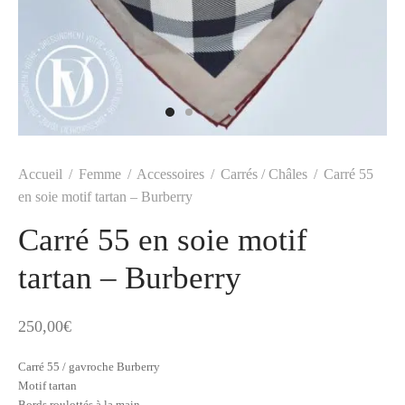
t
-porter
-porter
yle
ès
tiques
 Vuitton
Saint Laurent
Accueil
/
Femme
/
Accessoires
/
Carrés / Châles
/
Carré 55
en soie motif tartan – Burberry
Carré 55 en soie motif
tartan – Burberry
250,00
€
Carré 55 / gavroche Burberry
Motif tartan
Bords roulottés à la main