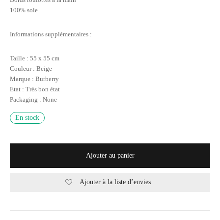
100% soie
Informations supplémentaires :
Taille : 55 x 55 cm
Couleur : Beige
Marque : Burberry
Etat : Très bon état
Packaging : None
En stock
Ajouter au panier
Ajouter à la liste d’envies