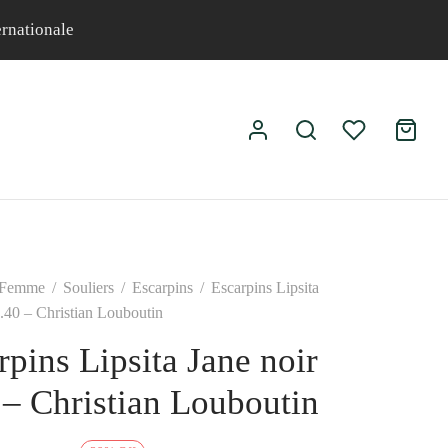
ernationale
Femme
/
Souliers
/
Escarpins
/
Escarpins Lipsita
p.40 – Christian Louboutin
rpins Lipsita Jane noir
 – Christian Louboutin