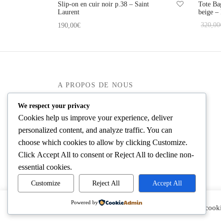
Slip-on en cuir noir p.38 – Saint
Tote Ba
Laurent
beige –
320,00
190,00
€
Ajouter
Ajouter au panier
A PROPOS DE NOUS
Mieux nous connaître
We respect your privacy
Cookies help us improve your experience, deliver
Blog
personalized content, and analyze traffic. You can
Dépôts-ventes de luxe
choose which cookies to allow by clicking
Customize
.
Click
Accept All
to consent or
Reject All
to decline non-
essential cookies.
Customize
Reject All
Accept All
Powered by
En cliquant sur « Accepter », vous consentez à l’utilisation de cooki