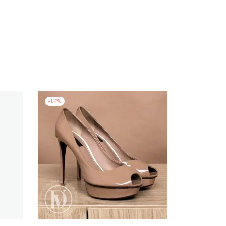
-
17
%