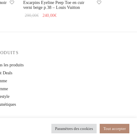
noir
Escarpins Eyeline Peep Toe en cuir
verni beige p.38 – Louis Vuitton
Le prix
Le prix
290,00
€
240,00
€
initial
actuel
Ajouter au panier
était :
est :
290,00€.
240,00€.
RODUITS
s les produits
t Deals
mme
mme
estyle
smétiques
Paramètres des cookies
Tout accepter