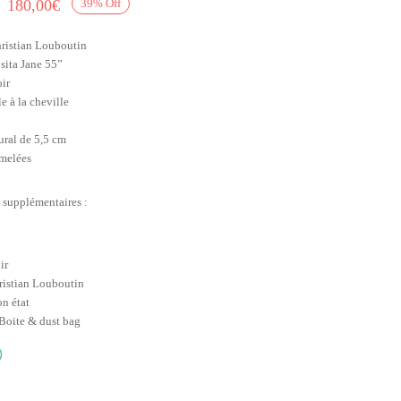
Le prix
Le prix
180,00
€
39
%
Off
initial
actuel
ristian Louboutin
était :
est :
sita Jane 55”
295,00€.
180,00€.
oir
e à la cheville
ural de 5,5 cm
emelées
 supplémentaires :
ir
ristian Louboutin
on état
Boite & dust bag