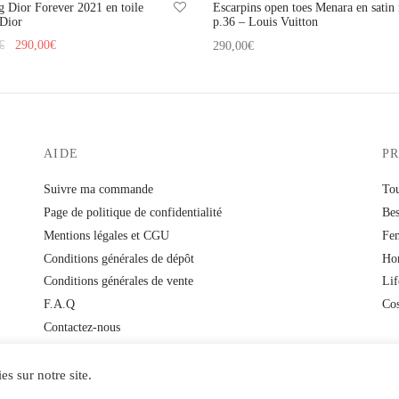
g Dior Forever 2021 en toile
Escarpins open toes Menara en satin 
 Dior
p.36 – Louis Vuitton
Le prix
Le prix
€
290,00
€
290,00
€
initial
actuel
 au panier
Ajouter au panier
était :
est :
320,00€.
290,00€.
AIDE
P
Suivre ma commande
Tou
Page de politique de confidentialité
Bes
Mentions légales et CGU
Fe
Conditions générales de dépôt
Ho
Conditions générales de vente
Lif
F.A.Q
Co
Contactez-nous
es sur notre site.