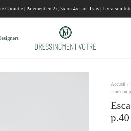
té Garantie | Paiement en 2x, 3x ou 4x sans frais | Livraison Int
esigners
Accueil
/
Jane noir 
Esca
p.40