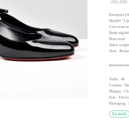
295,00
€
Escarpins Ch
Modèle “Lip
Cuir verni n
Bride réglabl
Bout rond
Talon sculpt
Nota : Ress
Informations
Taille : 40
Couleur : No
Marque : Ch
Etat : Très b
Packaging : 
En stock