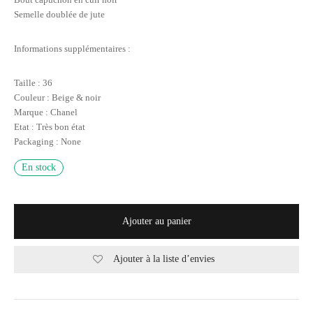
Semelle doublée de jute
Informations supplémentaires :
Taille : 36
Couleur : Beige & noir
Marque : Chanel
Etat : Très bon état
Packaging : None
En stock
Ajouter au panier
Ajouter à la liste d’envies