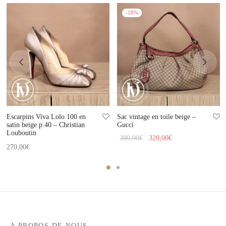
-
18
%
Escarpins Viva Lolo 100 en
Sac vintage en toile beige –
satin beige p.40 – Christian
Gucci
Louboutin
Le prix
Le prix
390,00
€
320,00
€
270,00
€
initial
actuel
était :
est :
390,00€.
320,00€.
A PROPOS DE NOUS