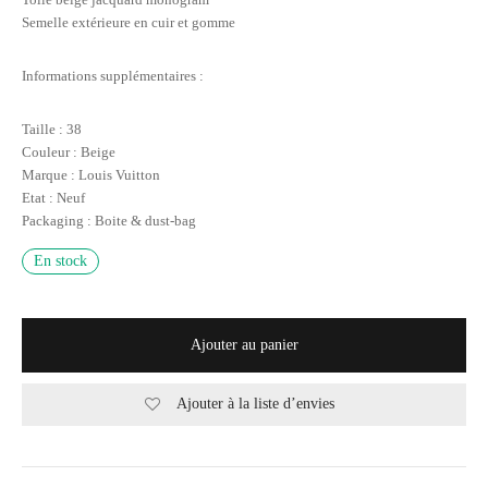
Semelle extérieure en cuir et gomme
Informations supplémentaires :
Taille : 38
Couleur : Beige
Marque : Louis Vuitton
Etat : Neuf
Packaging : Boite & dust-bag
En stock
Ajouter au panier
Ajouter à la liste d’envies