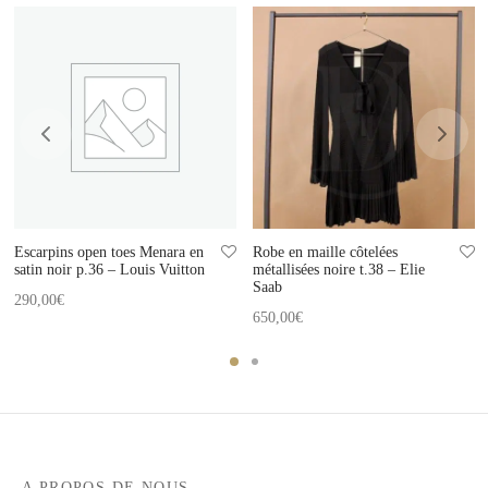
Escarpins open toes Menara en
Robe en maille côtelées
satin noir p.36 – Louis Vuitton
métallisées noire t.38 – Elie
Saab
290,00
€
650,00
€
A PROPOS DE NOUS