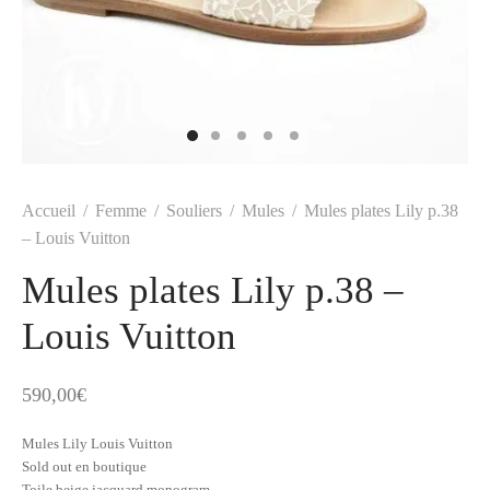
t
-porter
-porter
yle
ès
tiques
 Vuitton
Saint Laurent
Accueil
/
Femme
/
Souliers
/
Mules
/
Mules plates Lily p.38
– Louis Vuitton
Mules plates Lily p.38 –
Louis Vuitton
590,00
€
Mules Lily Louis Vuitton
Sold out en boutique
Toile beige jacquard monogram