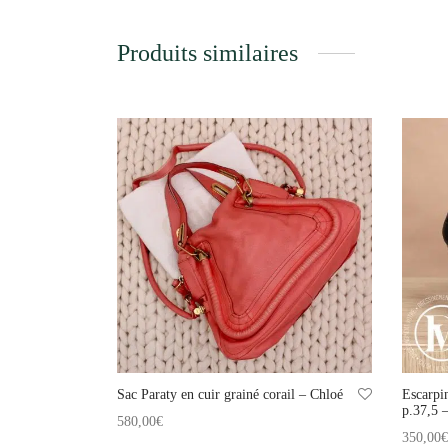
Produits similaires
Sac Paraty en cuir grainé corail – Chloé
Escarpi
p.37,5 
580,00
€
350,00
€
Ajouter au panier