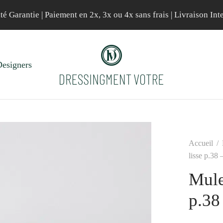
té Garantie | Paiement en 2x, 3x ou 4x sans frais | Livraison Int
esigners
Accueil
/
lisse p.38 
Mule
p.38