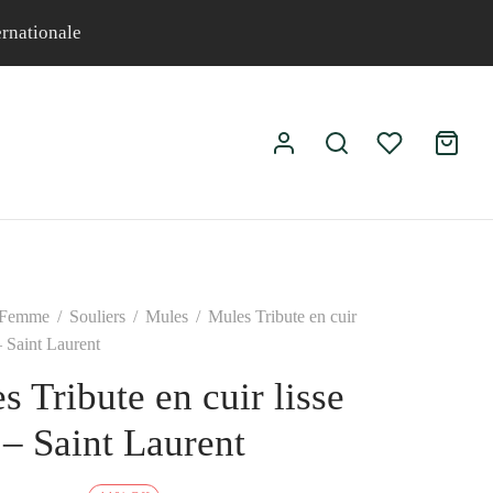
ernationale
Femme
/
Souliers
/
Mules
/
Mules Tribute en cuir
– Saint Laurent
s Tribute en cuir lisse
 – Saint Laurent