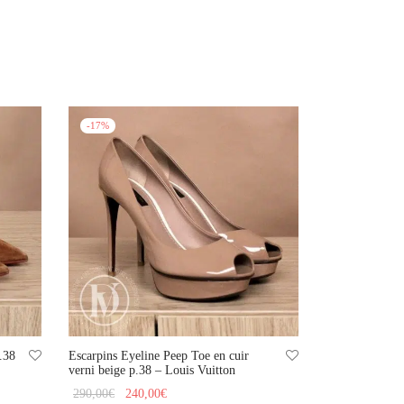
-
17
%
.38
Escarpins Eyeline Peep Toe en cuir
verni beige p.38 – Louis Vuitton
Le prix
Le prix
290,00
€
240,00
€