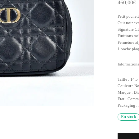
460,00
€
Petit pochet
Cuir noir av
Signature CD
Finitions mé
Fermeture zi
1 poche plaq
Informations
Taille : 14,5
Couleur : No
Marque : Di
Etat : Comm
Packaging :
En stock