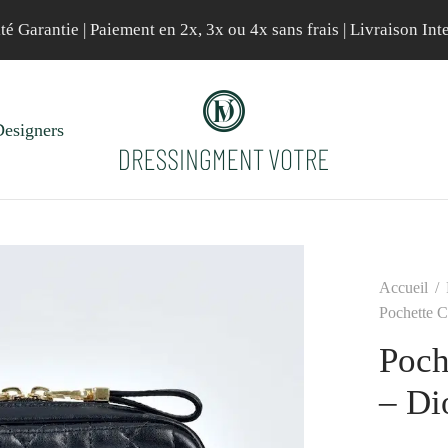
té Garantie | Paiement en 2x, 3x ou 4x sans frais | Livraison Int
esigners
Accueil
/
Pochette C
Poch
– Di