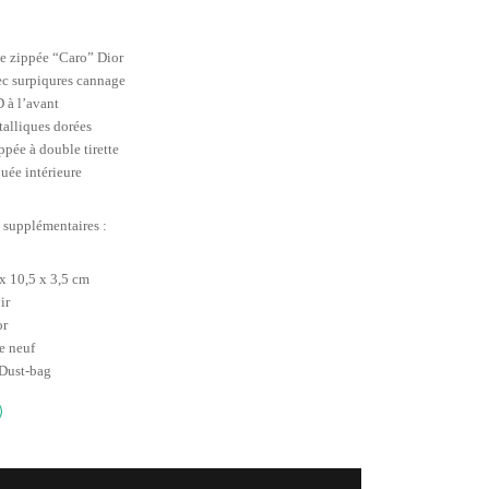
te zippée “Caro” Dior
ec surpiqures cannage
 à l’avant
talliques dorées
ppée à double tirette
uée intérieure
 supplémentaires :
 x 10,5 x 3,5 cm
ir
or
e neuf
 Dust-bag