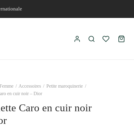
ernationale
Femme
/
Accessoires
/
Petite maroquinerie
/
aro en cuir noir – Dior
ette Caro en cuir noir
or