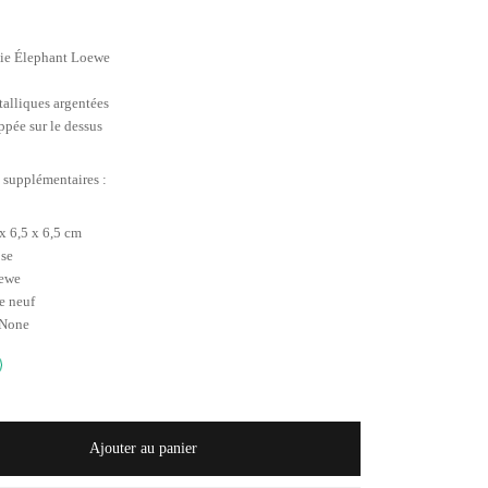
ie Élephant Loewe
talliques argentées
ppée sur le dessus
 supplémentaires :
 x 6,5 x 6,5 cm
ose
oewe
e neuf
 None
Ajouter au panier