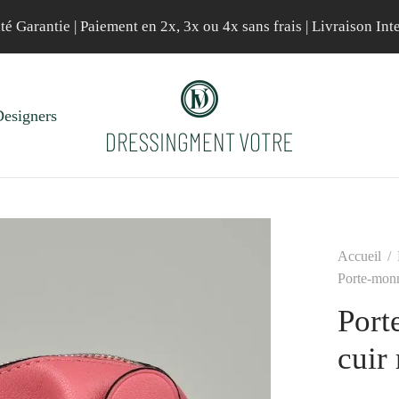
té Garantie | Paiement en 2x, 3x ou 4x sans frais | Livraison Int
esigners
Accueil
/
Porte-monn
Port
cuir