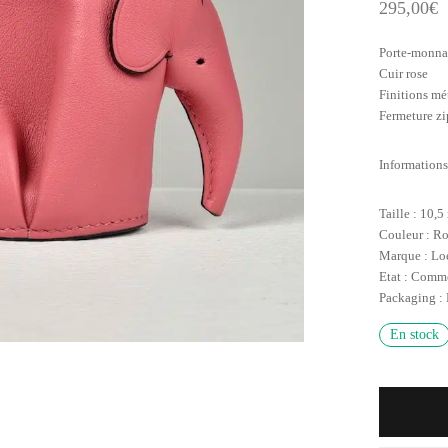
295,00
€
Porte-monna
Cuir rose
Finitions mé
Fermeture zi
Informations
Taille : 10,5
Couleur : R
Marque : L
Etat : Comm
Packaging :
En stock