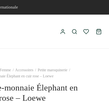
ernationale
Femme
/
Accessoires
/
Petite maroquinerie
/
aie Élephant en cuir rose – Loewe
e-monnaie Élephant en
 rose – Loewe