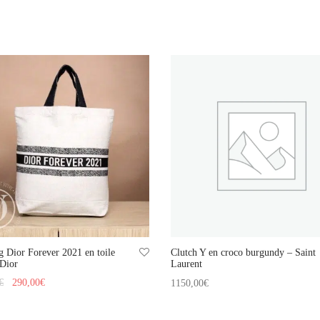
g Dior Forever 2021 en toile
Clutch Y en croco burgundy – Saint
 Dior
Laurent
Le prix
Le prix
€
290,00
€
1150,00
€
initial
actuel
 au panier
Ajouter au panier
était :
est :