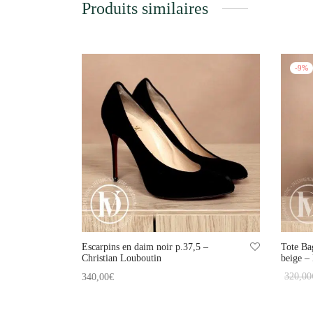
Produits similaires
-
9
%
Escarpins en daim noir p.37,5 –
Tote Ba
Christian Louboutin
beige –
320,00
340,00
€
Ajouter
Ajouter au panier