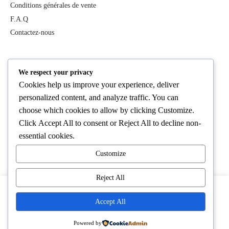
Conditions générales de vente
F.A.Q
Contactez-nous
PRODUITS
We respect your privacy
Cookies help us improve your experience, deliver
Tous les produits
personalized content, and analyze traffic. You can
Best Deals
choose which cookies to allow by clicking
Customize
.
Femme
Click
Accept All
to consent or
Reject All
to decline non-
Homme
essential cookies.
Lifestyle
Customize
Cosmétiques
Reject All
En cliquant sur « Accepter », vous consentez à l’utilisation de
Accept All
cookies sur notre site.
Paramètres des cookies
Tout accepter
Powered by