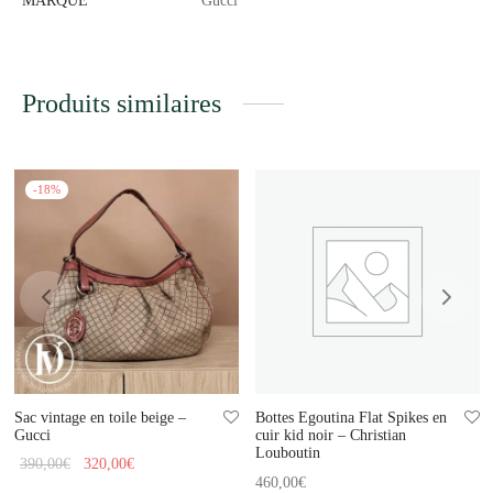
MARQUE
Gucci
Produits similaires
-
18
%
Sac vintage en toile beige –
Bottes Egoutina Flat Spikes en
Gucci
cuir kid noir – Christian
Louboutin
Le prix
Le prix
390,00
€
320,00
€
460,00
€
initial
actuel