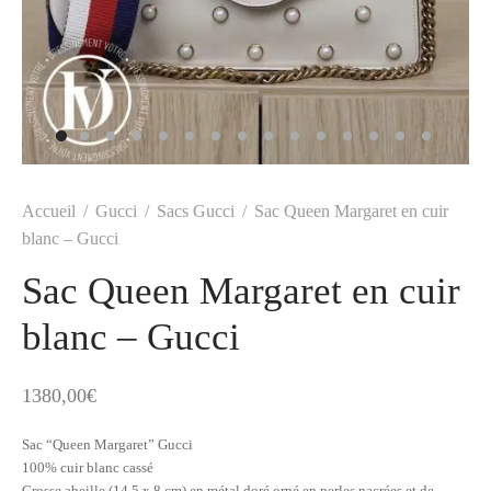
t
-porter
-porter
yle
ès
tiques
 Vuitton
Saint Laurent
Accueil
/
Gucci
/
Sacs Gucci
/
Sac Queen Margaret en cuir
blanc – Gucci
Sac Queen Margaret en cuir
blanc – Gucci
1380,00
€
Sac “Queen Margaret” Gucci
100% cuir blanc cassé
Grosse abeille (14,5 x 8 cm) en métal doré orné en perles nacrées et de