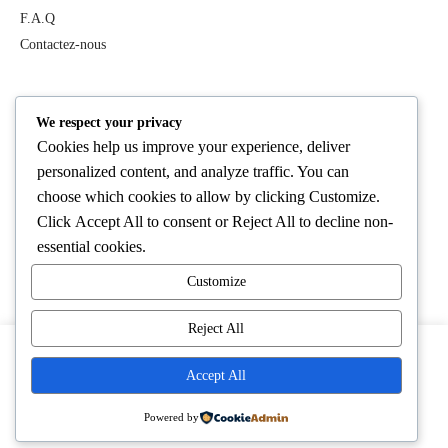
F.A.Q
Contactez-nous
PRODUITS
We respect your privacy
Cookies help us improve your experience, deliver
Tous les produits
personalized content, and analyze traffic. You can
Best Deals
choose which cookies to allow by clicking
Customize
.
Femme
Click
Accept All
to consent or
Reject All
to decline non-
Homme
essential cookies.
Lifestyle
Customize
Cosmétiques
Reject All
En cliquant sur « Accepter », vous consentez à l’utilisation de
Accept All
cookies sur notre site.
Paramètres des cookies
Tout accepter
Powered by