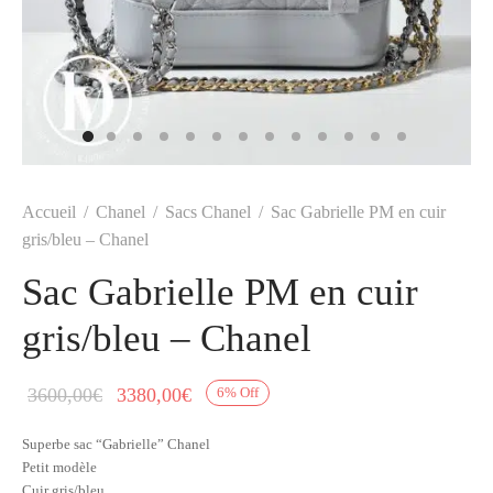
t
-porter
-porter
yle
ès
tiques
 Vuitton
Saint Laurent
Accueil
/
Chanel
/
Sacs Chanel
/
Sac Gabrielle PM en cuir
gris/bleu – Chanel
Sac Gabrielle PM en cuir
gris/bleu – Chanel
Le prix
Le prix
3600,00
€
3380,00
€
6
%
Off
initial
actuel
Superbe sac “Gabrielle” Chanel
était :
est :
Petit modèle
3600,00€.
3380,00€.
Cuir gris/bleu