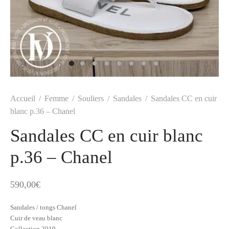
t
-porter
-porter
yle
ès
tiques
 Vuitton
Saint Laurent
Accueil
/
Femme
/
Souliers
/
Sandales
/
Sandales CC en cuir
blanc p.36 – Chanel
Sandales CC en cuir blanc
p.36 – Chanel
590,00
€
Sandales / tongs Chanel
Cuir de veau blanc
Collection 2019