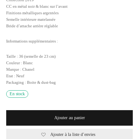
CC en métal noir & blanc sur l’avant
Finitions métalliques argentées
Semelle intérieure matelassée
Bride d’attache arrière réglable
Informations supplémentaires :
Taille : 36 (semelle de 23 cm)
Couleur : Blanc
Marque : Chanel
Etat : Neuf
Packaging : Boite & dust-bag
En stock
Ajouter au panier
Ajouter à la liste d’envies